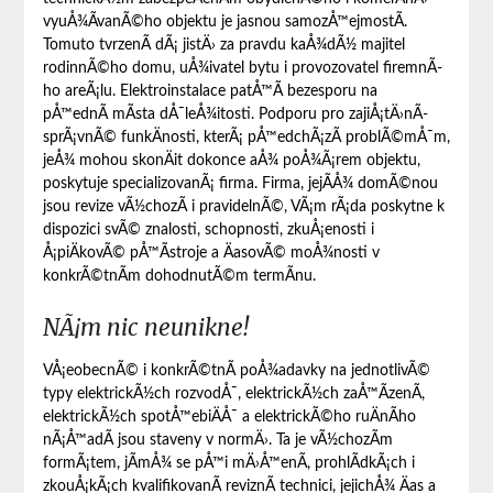
vyuÅ¾Ã­vanÃ©ho objektu je jasnou samozÅ™ejmostÃ­.
Tomuto tvrzenÃ­ dÃ¡ jistÄ› za pravdu kaÅ¾dÃ½ majitel
rodinnÃ©ho domu, uÅ¾ivatel bytu i provozovatel firemnÃ­
ho areÃ¡lu.
Elektroinstalace
patÅ™Ã­ bezesporu na
pÅ™ednÃ­ mÃ­sta dÅ¯leÅ¾itosti. Podporu pro zajiÅ¡tÄ›nÃ­
sprÃ¡vnÃ© funkÄnosti, kterÃ¡ pÅ™edchÃ¡zÃ­ problÃ©mÅ¯m,
jeÅ¾ mohou skonÄit dokonce aÅ¾ poÅ¾Ã¡rem objektu,
poskytuje specializovanÃ¡ firma. Firma, jejÃ­Å¾ domÃ©nou
jsou revize vÃ½chozÃ­ i pravidelnÃ©, VÃ¡m rÃ¡da poskytne k
dispozici svÃ© znalosti, schopnosti, zkuÅ¡enosti i
Å¡piÄkovÃ© pÅ™Ã­stroje a ÄasovÃ© moÅ¾nosti v
konkrÃ©tnÃ­m dohodnutÃ©m termÃ­nu.
NÃ¡m nic neunikne!
VÅ¡eobecnÃ© i konkrÃ©tnÃ­ poÅ¾adavky na jednotlivÃ©
typy elektrickÃ½ch rozvodÅ¯, elektrickÃ½ch zaÅ™Ã­zenÃ­,
elektrickÃ½ch spotÅ™ebiÄÅ¯ a elektrickÃ©ho ruÄnÃ­ho
nÃ¡Å™adÃ­ jsou staveny v normÄ›. Ta je vÃ½chozÃ­m
formÃ¡tem, jÃ­mÅ¾ se pÅ™i mÄ›Å™enÃ­, prohlÃ­dkÃ¡ch i
zkouÅ¡kÃ¡ch kvalifikovanÃ­ reviznÃ­ technici, jejichÅ¾ Äas a