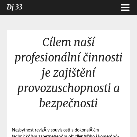
Dj 33
Cílem naší
profesionální činnosti
je zajištění
provozuschopnosti a
bezpečnosti
Nezbytnost revizÃ­ v souvislosti s dokonalÃ½m
technickÃ½m zabezpeÄenÃ­m obydlenÃ©ho i komerÄnÄ›