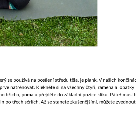
rý se používá na posílení středu těla, je plank. V našich končiná
prve natrénovat. Klekněte si na všechny čtyři, ramena a lopatky
ho břicha, pomalu přejděte do základní pozice kliku. Páteř musí 
in po třech sériích. Až se stanete zkušenějšími, můžete zvednout 