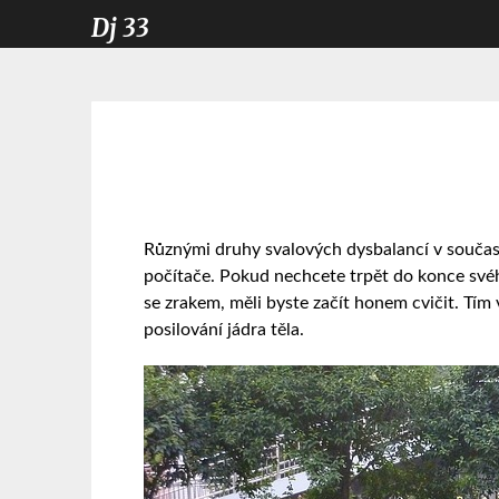
Dj 33
Různými druhy svalových dysbalancí v současno
počítače. Pokud nechcete trpět do konce svého
se zrakem, měli byste začít honem cvičit. Tím
posilování jádra těla.