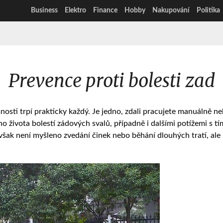
Business
Elektro
Finance
Hobby
Nakupování
Politika
Prevence proti bolesti zad
sti trpí prakticky každý. Je jedno, zdali pracujete manuálně neb
 života bolestí zádových svalů, případně i dalšími potížemi s t
 však není myšleno zvedání činek nebo běhání dlouhých tratí, ale 