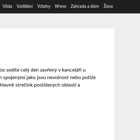
Věda
Vzdělání
Vztahy
Www
Zahrada a dům
Žena
o sedíte celý den zavřený v kanceláři u
ím spojenými jako jsou nevolnost nebo potíže
hlavně strečink postižených oblastí a