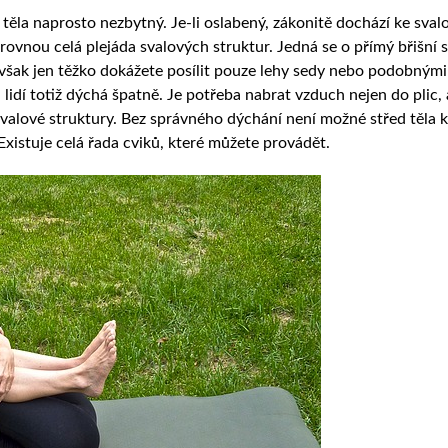
í těla naprosto nezbytný. Je-li oslabený, zákonitě dochází ke s
rovnou celá plejáda svalových struktur. Jedná se o přímý břišní sva
 však jen těžko dokážete posílit pouze lehy sedy nebo podobnými 
 lidí totiž dýchá špatně. Je potřeba nabrat vzduch nejen do plic,
valové struktury. Bez správného dýchání není možné střed těla kv
Existuje celá řada cviků, které můžete provádět.