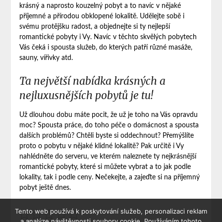
krásný a naprosto kouzelný pobyt a to navíc v nějaké
příjemné a přírodou obklopené lokalitě. Udělejte sobě i
svému protějšku radost, a objednejte si ty nejlepší
romantické pobyty
i Vy. Navíc v těchto skvělých pobytech
Vás čeká i spousta služeb, do kterých patří různé masáže,
sauny, vířivky atd.
Ta největší nabídka krásných a
nejluxusnějších pobytů je tu!
Už dlouhou dobu máte pocit, že už je toho na Vás opravdu
moc? Spousta práce, do toho péče o domácnost a spousta
dalších problémů? Chtěli byste si oddechnout? Přemýšlíte
proto o pobytu v nějaké klidné lokalitě? Pak určitě i Vy
nahlédněte do serveru, ve kterém naleznete ty nejkrásnější
romantické pobyty, které si můžete vybrat a to jak podle
lokality, tak i podle ceny. Nečekejte, a zajeďte si na příjemný
pobyt ještě dnes.
Tento web používá k poskytování služeb, personalizaci reklam
a analýze návštěvnosti soubory cookie. Používáním tohoto