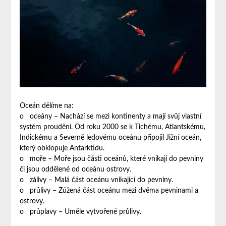
Oceán dělíme na:
o oceány – Nachází se mezi kontinenty a mají svůj vlastní
systém proudění. Od roku 2000 se k Tichému, Atlantskému,
Indickému a Severně ledovému oceánu připojil Jižní oceán,
který obklopuje Antarktidu.
o moře – Moře jsou části oceánů, které vnikají do pevniny
či jsou oddělené od oceánu ostrovy.
o zálivy – Malá část oceánu vnikající do pevniny.
o průlivy – Zúžená část oceánu mezi dvěma pevninami a
ostrovy.
o průplavy – Uměle vytvořené průlivy.