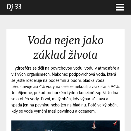
Dj 33
Voda nejen jako
základ života
Hydrosféra se dělí na povrchovou vodu, vodu v atmosféře a
v živých organismech. Nakonec podpovrchová voda, která
se ještě rozděluje na podzemní a půdní. Sladká voda
představuje asi 4% vody na celé zeměkouli, avšak slaná 94%.
Je příjemné, pokud po horkém týdnu konečně zaprší. Jedná
se o oběh vody. První, malý oběh, kdy výpar zůstává a
spadá jen na pevninu nebo jen na hladinu. Poté velký oběh,
kdy se voda vymění mezi pevninou a oceánem.