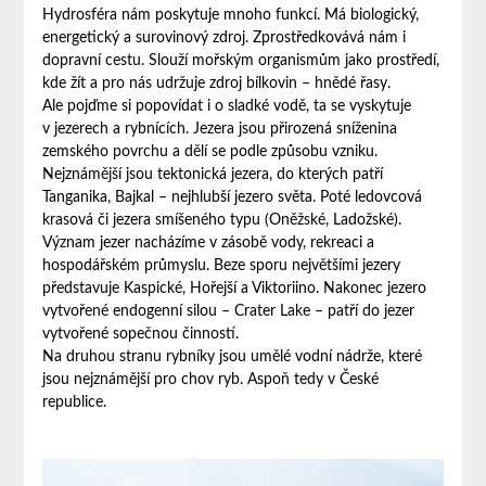
Hydrosféra nám poskytuje mnoho funkcí. Má biologický,
energetický a surovinový zdroj. Zprostředkovává nám i
dopravní cestu. Slouží mořským organismům jako prostředí,
kde žít a pro nás udržuje zdroj bílkovin – hnědé řasy.
Ale pojďme si popovídat i o sladké vodě, ta se vyskytuje
v jezerech a rybnících. Jezera jsou přirozená sníženina
zemského povrchu a dělí se podle způsobu vzniku.
Nejznámější jsou tektonická jezera, do kterých patří
Tanganika, Bajkal – nejhlubší jezero světa. Poté ledovcová
krasová či jezera smíšeného typu (Oněžské, Ladožské).
Význam jezer nacházíme v zásobě vody, rekreaci a
hospodářském průmyslu. Beze sporu největšími jezery
představuje Kaspické, Hořejší a Viktoriino. Nakonec jezero
vytvořené endogenní silou – Crater Lake – patří do jezer
vytvořené sopečnou činností.
Na druhou stranu rybníky jsou umělé vodní nádrže, které
jsou nejznámější pro chov ryb. Aspoň tedy v České
republice.